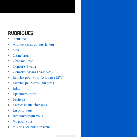
RUBRIQUES
Actualités
Anniversaires au jour le jour
bios
Carnet noir
Chanson . net
Concerts à venir
Concerts passés (Archives)
Ecoutés pour vous (Albums+EP's)
Ecoutés pour vous (Singles)
Edito
Ephémères rides
Festivals
La presse aux chansons
Lu pour vous
Rencontré pour vous
Vu pour vous
Y'a qu'à les voir sur scène