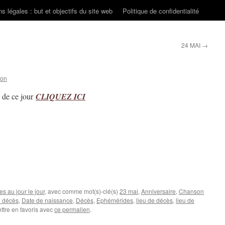
s légales : but et objectifs du site web
Politique de confidentialité
24 MAI
→
son
s de ce jour
CLIQUEZ ICI
s au jour le jour
, avec comme mot(s)-clé(s)
23 mai
,
Anniversaire
,
Chanson
e décès
,
Date de naissance
,
Décès
,
Ephémérides
,
lieu de décès
,
lieu de
ttre en favoris avec
ce permalien
.