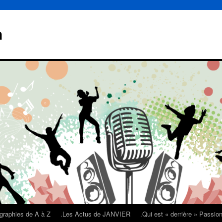
n
graphies de A à Z
.Les Actus de JANVIER
.Qui est « derrière » Passi