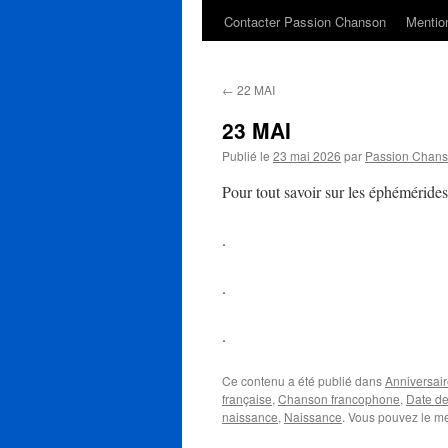
Contacter Passion Chanson
Mention
←
22 MAI
23 MAI
Publié le
23 mai 2026
par
Passion Chan
Pour tout savoir sur les éphéméride
.
.
.
Ce contenu a été publié dans
Anniversaire
française
,
Chanson francophone
,
Date d
naissance
,
Naissance
. Vous pouvez le me