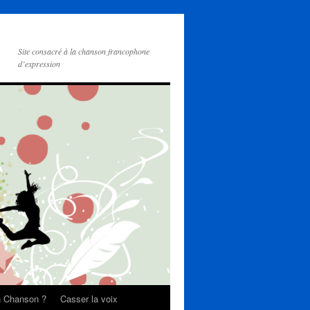
Site consacré à la chanson francophone
d’expression
on Chanson ?
Casser la voix