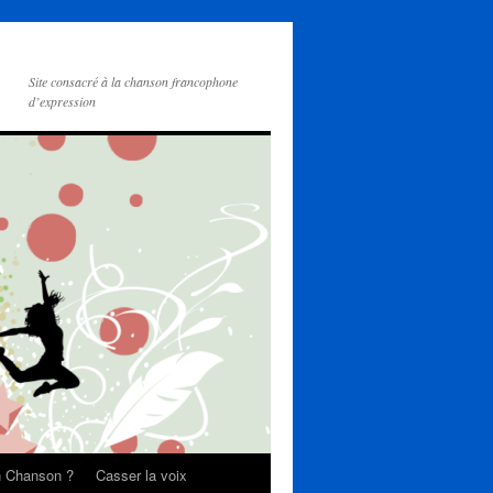
Site consacré à la chanson francophone
d’expression
on Chanson ?
Casser la voix