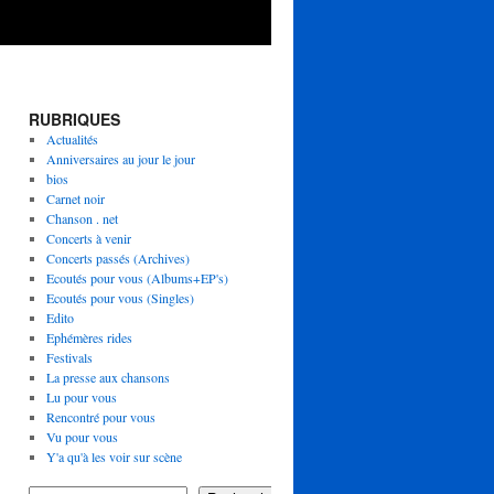
RUBRIQUES
Actualités
Anniversaires au jour le jour
bios
Carnet noir
Chanson . net
Concerts à venir
Concerts passés (Archives)
Ecoutés pour vous (Albums+EP's)
Ecoutés pour vous (Singles)
Edito
Ephémères rides
Festivals
La presse aux chansons
Lu pour vous
Rencontré pour vous
Vu pour vous
Y'a qu'à les voir sur scène