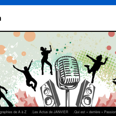
n
graphies de A à Z
.Les Actus de JANVIER
.Qui est « derrière » Passi