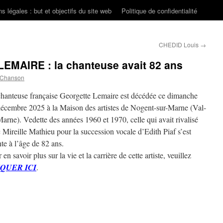
s légales : but et objectifs du site web
Politique de confidentialité
CHEDID Louis
→
LEMAIRE : la chanteuse avait 82 ans
 Chanson
hanteuse française Georgette Lemaire est décédée ce dimanche
écembre 2025 à la Maison des artistes de Nogent-sur-Marne (Val-
arne). Vedette des années 1960 et 1970, celle qui avait rivalisé
 Mireille Mathieu pour la succession vocale d’Edith Piaf s’est
nte à l’âge de 82 ans.
 en savoir plus sur la vie et la carrière de cette artiste, veuillez
IQUER ICI
.