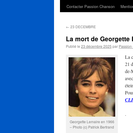
Contacter Passion Chanson
Mention
←
23 DECEMBRE
La mort de Georgette 
Publié le
23 décembre 2025
par
Passion
La c
21 d
de-M
avec
étei
Pour
CL
.
Georgette Lemaire en 1966
– Photo (c) Patrick Bertrand