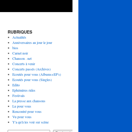
RUBRIQUES
Actualités
Anniversaires au jour le jour
bios
Carnet noir
Chanson . net
Concerts à venir
Concerts passés (Archives)
Ecoutés pour vous (Albums+EP's)
Ecoutés pour vous (Singles)
Edito
Ephémères rides
Festivals
La presse aux chansons
Lu pour vous
Rencontré pour vous
Vu pour vous
Y'a qu'à les voir sur scène