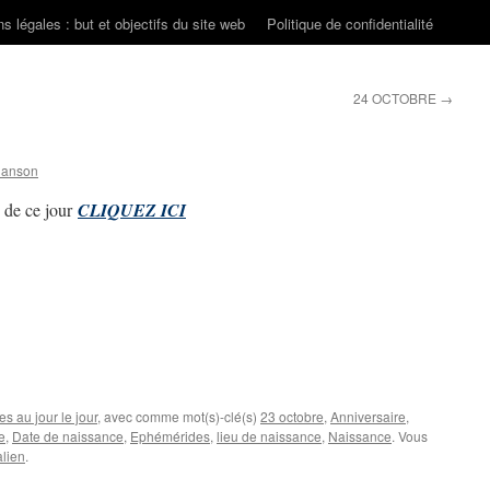
s légales : but et objectifs du site web
Politique de confidentialité
24 OCTOBRE
→
hanson
 de ce jour
CLIQUEZ ICI
s au jour le jour
, avec comme mot(s)-clé(s)
23 octobre
,
Anniversaire
,
e
,
Date de naissance
,
Ephémérides
,
lieu de naissance
,
Naissance
. Vous
lien
.