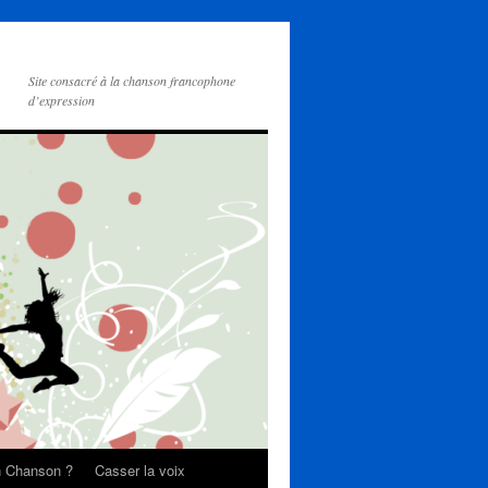
Site consacré à la chanson francophone
d’expression
on Chanson ?
Casser la voix