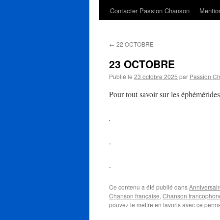
Contacter Passion Chanson
Mention
←
22 OCTOBRE
23 OCTOBRE
Publié le
23 octobre 2025
par
Passion C
Pour tout savoir sur les éphémérides
.
.
.
Ce contenu a été publié dans
Anniversaire
Chanson française
,
Chanson francophon
pouvez le mettre en favoris avec
ce perma