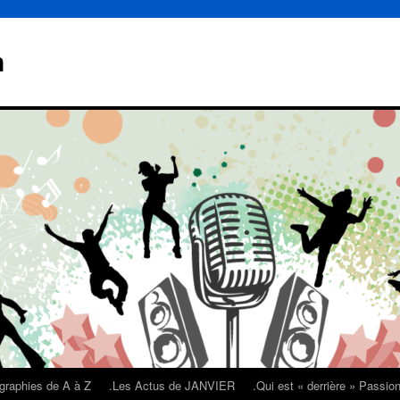
n
graphies de A à Z
.Les Actus de JANVIER
.Qui est « derrière » Passi