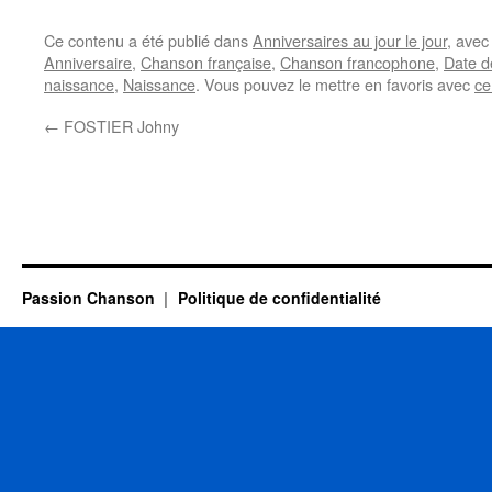
Ce contenu a été publié dans
Anniversaires au jour le jour
, ave
Anniversaire
,
Chanson française
,
Chanson francophone
,
Date d
naissance
,
Naissance
. Vous pouvez le mettre en favoris avec
ce
←
FOSTIER Johny
Passion Chanson
Politique de confidentialité