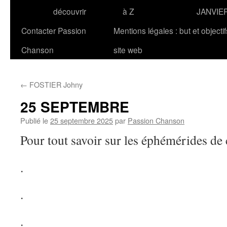
découvrir
à Z
JANVIE
Contacter Passion
Mentions légales : but et objecti
Chanson
site web
←
FOSTIER Johny
25 SEPTEMBRE
Publié le
25 septembre 2025
par
Passion Chanson
Pour tout savoir sur les éphémérides de 
.
.
.