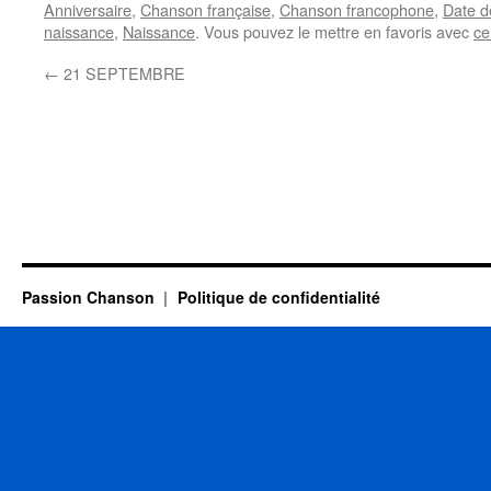
Anniversaire
,
Chanson française
,
Chanson francophone
,
Date d
naissance
,
Naissance
. Vous pouvez le mettre en favoris avec
ce
←
21 SEPTEMBRE
Passion Chanson
Politique de confidentialité