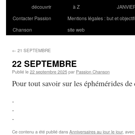
découvrir
à Z
JANVIE
Contacter Passion
Mentions légales : but et objecti
Chanson
site web
←
21 SEPTEMBRE
22 SEPTEMBRE
Publié le
22 septembre 2025
par
Passion Chanson
Pour tout savoir sur les éphémérides de 
.
.
.
Ce contenu a été publié dans
Anniversaires au jour le jour
, ave