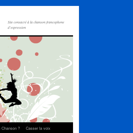
Site consacré à la chanson francophone
d’expression
on Chanson ?
Casser la voix