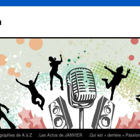
n
graphies de A à Z
.Les Actus de JANVIER
.Qui est « derrière » Passi