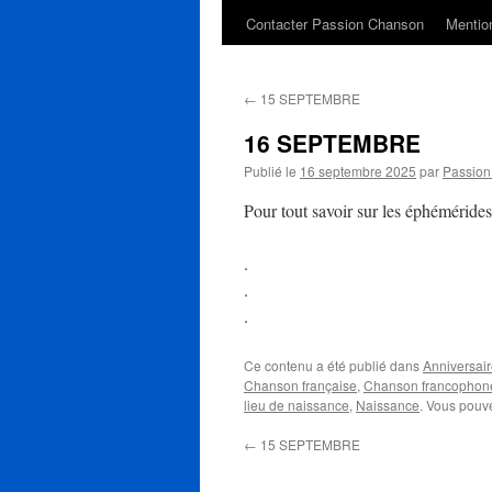
Contacter Passion Chanson
Mention
←
15 SEPTEMBRE
16 SEPTEMBRE
Publié le
16 septembre 2025
par
Passio
Pour tout savoir sur les éphémérides
.
.
.
Ce contenu a été publié dans
Anniversaire
Chanson française
,
Chanson francophon
lieu de naissance
,
Naissance
. Vous pouve
←
15 SEPTEMBRE