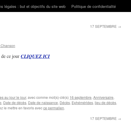
s légales : but et objectifs du site web
Politique de confidentialité
17 SEPTEMBRE
→
n Chanson
 de ce jour
CLIQUEZ ICI
s au jour le jour
, avec comme mot(s)-clé(s)
16 septembre
,
Anniversaire
,
e
,
Date de décès
,
Date de naissance
,
Décès
,
Ephémérides
,
lieu de décès
,
z le mettre en favoris avec
ce permalien
.
17 SEPTEMBRE
→