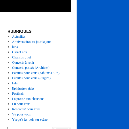
RUBRIQUES
Actualités
Anniversaires au jour le jour
bios
Carnet noir
Chanson . net
Concerts à venir
Concerts passés (Archives)
Ecoutés pour vous (Albums+EP's)
Ecoutés pour vous (Singles)
Edito
Ephémères rides
Festivals
La presse aux chansons
Lu pour vous
Rencontré pour vous
Vu pour vous
Y'a qu'à les voir sur scène