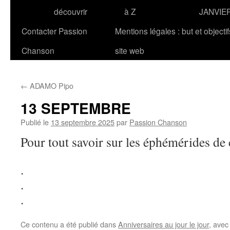
découvrir
à Z
JANVIE
Contacter Passion
Mentions légales : but et objecti
Chanson
site web
←
ADAMO Pipo
13 SEPTEMBRE
Publié le
13 septembre 2025
par
Passion Chanson
Pour tout savoir sur les éphémérides de 
.
.
.
Ce contenu a été publié dans
Anniversaires au jour le jour
, ave