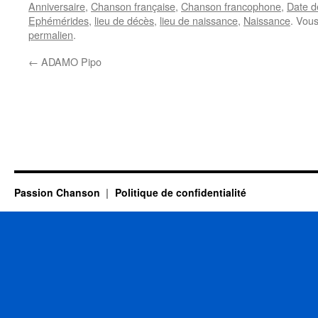
Anniversaire
,
Chanson française
,
Chanson francophone
,
Date d
Ephémérides
,
lieu de décès
,
lieu de naissance
,
Naissance
. Vou
permalien
.
←
ADAMO Pipo
Passion Chanson
Politique de confidentialité