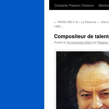
Contacter Passion Chanson
Mention
←
PARIS ORLY et « La Réserve » : retou
1980…
Compositeur de tale
Publié le
18 novembre 2024
par
Passion