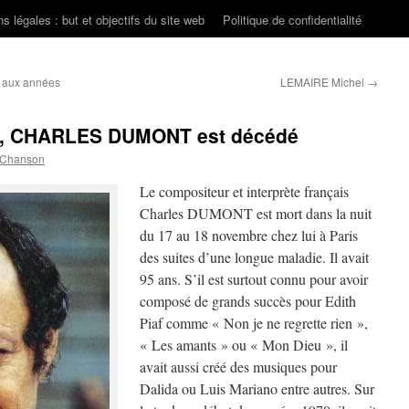
s légales : but et objectifs du site web
Politique de confidentialité
r aux années
LEMAIRE Michel
→
nt, CHARLES DUMONT est décédé
 Chanson
Le compositeur et interprète français
Charles DUMONT est mort dans la nuit
du 17 au 18 novembre chez lui à Paris
des suites d’une longue maladie. Il avait
95 ans. S’il est surtout connu pour avoir
composé de grands succès pour Edith
Piaf comme « Non je ne regrette rien »,
« Les amants » ou « Mon Dieu », il
avait aussi créé des musiques pour
Dalida ou Luis Mariano entre autres. Sur