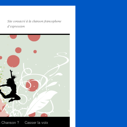
Site consacré à la chanson francophone
d’expression
on Chanson ?
Casser la voix