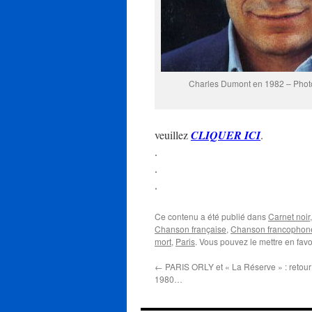
Charles Dumont en 1982 – Photo
veuillez
CLIQUER ICI
.
.
.
.
Ce contenu a été publié dans
Carnet noir
Chanson française
,
Chanson francophon
mort
,
Paris
. Vous pouvez le mettre en fav
←
PARIS ORLY et « La Réserve » : retou
1980…