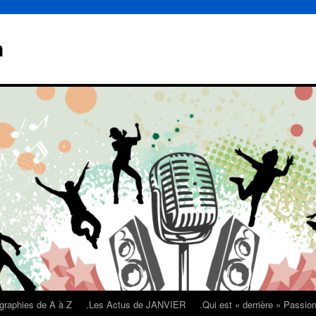
n
graphies de A à Z
.Les Actus de JANVIER
.Qui est « derrière » Passi