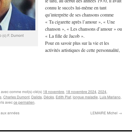
le tard, au début des années 1970, il avait
connu le succès lui-même en tant
qu’interprète de ses chansons comme
« Ta cigarette après l’amour », « Une
chanson », « Les chansons d’amour » ou
 (c) F. Dumont
« La fille de Jacob ».
Pour en savoir plus sur la vie et les
activités artistiques de cette personnalité,
, avec comme mot(s)-clé(s)
18 novembre
,
18 novembre 2024
,
2024
,
e
,
Charles Dumont
,
Dalida
,
Décès
,
Edith Piaf
,
longue maladie
,
Luis Mariano
,
oris avec
ce permalien
.
r aux années
LEMAIRE Michel
→