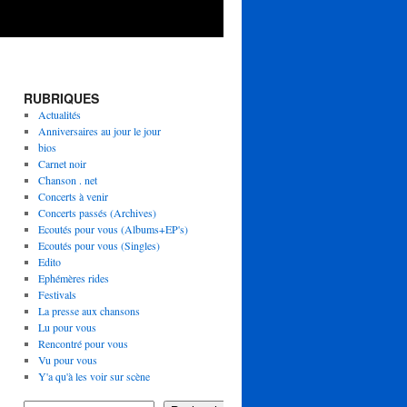
RUBRIQUES
Actualités
Anniversaires au jour le jour
bios
Carnet noir
Chanson . net
Concerts à venir
Concerts passés (Archives)
Ecoutés pour vous (Albums+EP's)
Ecoutés pour vous (Singles)
Edito
Ephémères rides
Festivals
La presse aux chansons
Lu pour vous
Rencontré pour vous
Vu pour vous
Y'a qu'à les voir sur scène