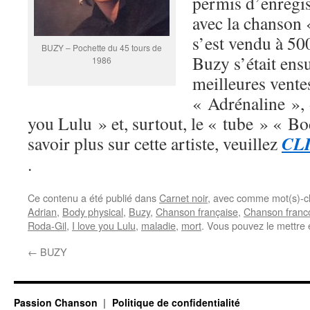
permis d’enregis
avec la chanson 
s’est vendu à 50
BUZY – Pochette du 45 tours de
Buzy s’était ens
1986
meilleures vente
« Adrénaline », 
you Lulu » et, surtout, le « tube » « B
CL
savoir plus sur cette artiste, veuillez
.
Ce contenu a été publié dans
Carnet noir
, avec comme mot(s)-c
Adrian
,
Body physical
,
Buzy
,
Chanson française
,
Chanson fran
Roda-Gil
,
I love you Lulu
,
maladie
,
mort
. Vous pouvez le mettre 
←
BUZY
Passion Chanson
Politique de confidentialité