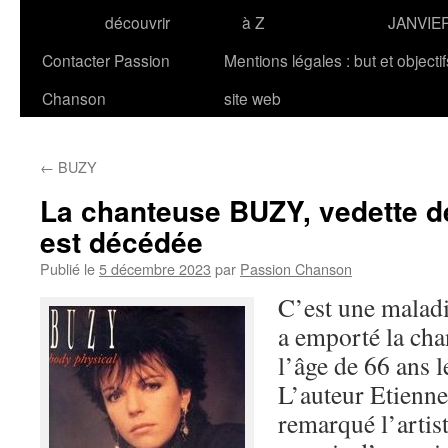
découvrir
à Z
JANVIE
Contacter Passion
Mentions légales : but et objecti
Chanson
site web
←
BUZY
La chanteuse BUZY, vedette d
est décédée
Publié le
5 décembre 2023
par
Passion Chanson
C’est une maladie
a emporté la ch
l’âge de 66 ans 
L’auteur Etienne
remarqué l’artist