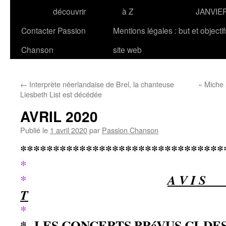
découvrir
à Z
JANVIE
Contacter Passion
Mentions légales : but et objecti
Chanson
site web
←
Interprète néerlandaise de Brel, la chanteuse
« Miche 
Liesbeth List est décédée
AVRIL 2020
Publié le
1 avril 2020
par
Passion Chanson
*******************************
*
A V I S 
*
T
*
* LES CONCERTS PRéVUS CI-DE