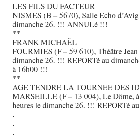
LES FILS DU FACTEUR
NISMES (B – 5670), Salle Echo d’Avign
dimanche 26. !!! ANNULé !!!
**
FRANK MICHAËL
FOURMIES (F – 59 610), Théâtre Jean F
dimanche 26. !!! REPORTé au diman
à 16h00 !!!
**
AGE TENDRE LA TOURNEE DES I
MARSEILLE (F – 13 004), Le Dôme, à 
heures le dimanche 26. !!! REPORTé a
.
.
.