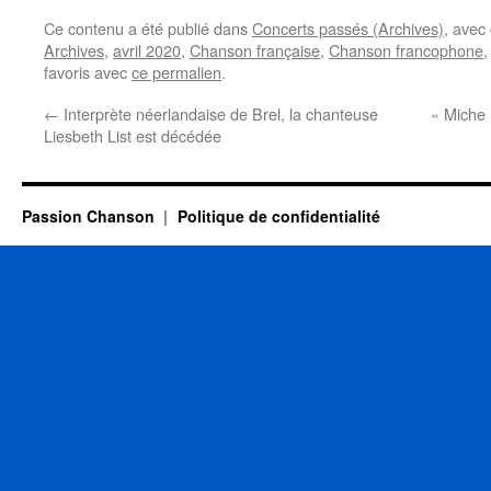
Ce contenu a été publié dans
Concerts passés (Archives)
, avec
Archives
,
avril 2020
,
Chanson française
,
Chanson francophone
favoris avec
ce permalien
.
←
Interprète néerlandaise de Brel, la chanteuse
« Miche 
Liesbeth List est décédée
Passion Chanson
Politique de confidentialité