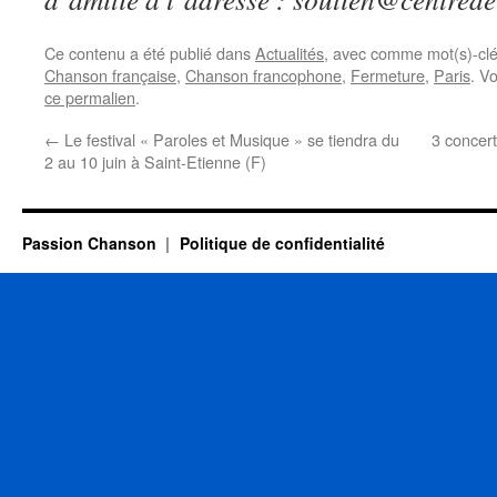
Ce contenu a été publié dans
Actualités
, avec comme mot(s)-cl
Chanson française
,
Chanson francophone
,
Fermeture
,
Paris
. V
ce permalien
.
←
Le festival « Paroles et Musique » se tiendra du
3 concer
2 au 10 juin à Saint-Etienne (F)
Passion Chanson
Politique de confidentialité