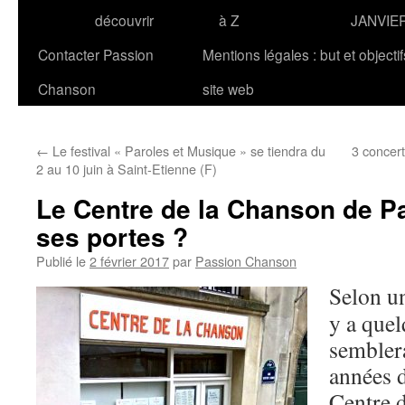
découvrir
à Z
JANVIE
Contacter Passion
Mentions légales : but et objecti
Chanson
site web
←
Le festival « Paroles et Musique » se tiendra du
3 concer
2 au 10 juin à Saint-Etienne (F)
Le Centre de la Chanson de Par
ses portes ?
Publié le
2 février 2017
par
Passion Chanson
Selon u
y a quel
semblera
années d
Centre d