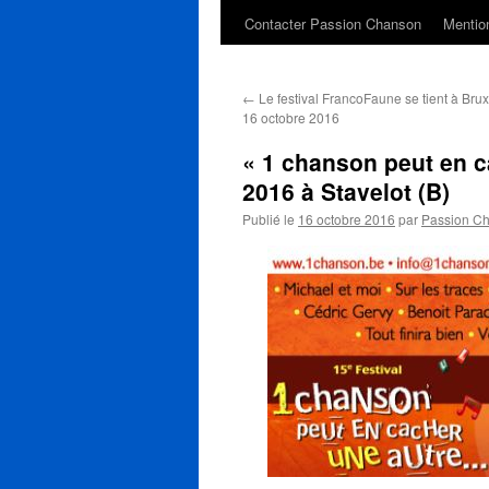
Contacter Passion Chanson
Mention
←
Le festival FrancoFaune se tient à Brux
16 octobre 2016
« 1 chanson peut en c
2016 à Stavelot (B)
Publié le
16 octobre 2016
par
Passion C