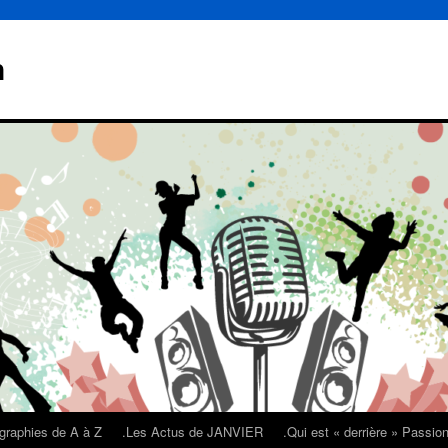
n
graphies de A à Z
.Les Actus de JANVIER
.Qui est « derrière » Passi