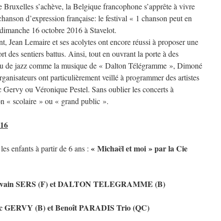
e Bruxelles s’achève, la Belgique francophone s’apprête à vivre
hanson d’expression française: le festival « 1 chanson peut en
e dimanche 16 octobre 2016 à Stavelot.
nt, Jean Lemaire et ses acolytes ont encore réussi à proposer une
t des sentiers battus. Ainsi, tout en ouvrant la porte à des
 ou de jazz comme la musique de « Dalton Télégramme », Dimoné
rganisateurs ont particulièrement veillé à programmer des artistes
 Gervy ou Véronique Pestel. Sans oublier les concerts à
on « scolaire » ou « grand public ».
016
« Michaël et moi » par la Cie
s enfants à partir de 6 ans :
vain SERS (F) et DALTON TELEGRAMME (B)
c GERVY (B) et Benoît PARADIS Trio (QC)