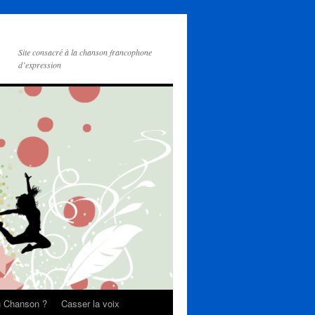
Site consacré à la chanson francophone
d’expression
on Chanson ?
Casser la voix