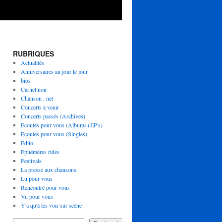
RUBRIQUES
Actualités
Anniversaires au jour le jour
bios
Carnet noir
Chanson . net
Concerts à venir
Concerts passés (Archives)
Ecoutés pour vous (Albums+EP's)
Ecoutés pour vous (Singles)
Edito
Ephémères rides
Festivals
La presse aux chansons
Lu pour vous
Rencontré pour vous
Vu pour vous
Y'a qu'à les voir sur scène