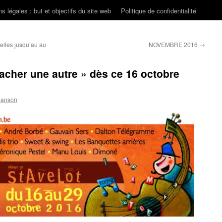
s légales : but et objectifs du site web
Politique de confidentialité
elles jusqu’au au
NOVEMBRE 2016
→
acher une autre » dès ce 16 octobre
hanson