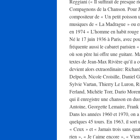
Reggiani (« Il suffirait de presque 
Compagnons de la Chanson. Pour Jul
compositeur de « Un petit poisson un
musiques de « La Madrague » ou enc
en 1974 « L’homme en habit rouge
Né le 17 juin 1936 à Paris, avec pou
fréquente aussi le cabaret parisie
où son père lui offre une guitare. 
textes de Jean-Max Rivière qu’il a co
devient alors extraordinaire: Rich
Delpech, Nicole Croisille, Daniel G
Sylvie Vartan, Thierry Le Luron, Ri
Ferland, Michèle Torr, Dario Moreno
qui il enregistre une chanson en du
Antoine, Georgette Lemaire, Frank 
Dans les années 1960 et 1970, on a 
quelques 45 tours. En 1963, il sort u
« Ceux » et « Jamais trois sans quat
rien », « Je t’aime encore », « Vien