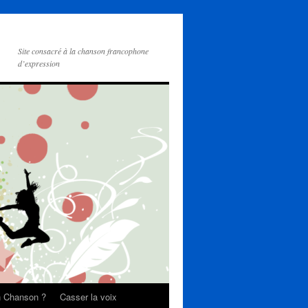
Site consacré à la chanson francophone
d’expression
on Chanson ?
Casser la voix