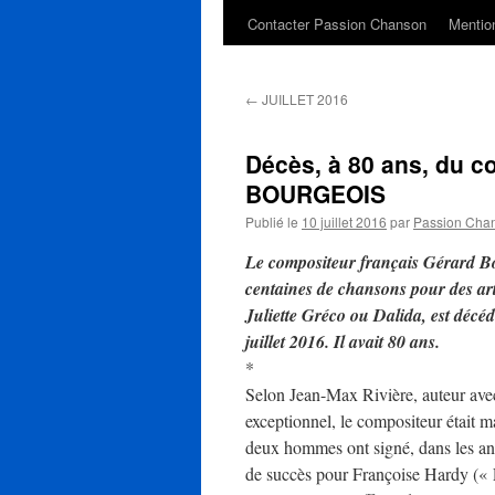
Contacter Passion Chanson
Mention
←
JUILLET 2016
Décès, à 80 ans, du 
BOURGEOIS
Publié le
10 juillet 2016
par
Passion Cha
Le
compositeur français Gérard Bou
centaines de chansons pour des art
Juliette Gréco ou Dalida, est décé
juillet 2016. Il avait 80 ans.
*
Selon Jean-Max Rivière, auteur ave
exceptionnel, le compositeur était 
deux hommes ont signé, dans les an
de succès pour Françoise Hardy (« 