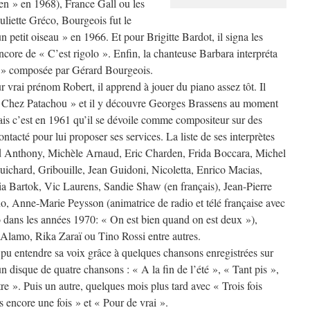
rien » en 1968), France Gall ou les
iette Gréco, Bourgeois fut le
 petit oiseau » en 1966. Et pour Brigitte Bardot, il signa les
ore de « C’est rigolo ». Enfin, la chanteuse Barbara interpréta
 » composée par Gérard Bourgeois.
r vrai prénom Robert, il apprend à jouer du piano assez tôt. Il
n « Chez Patachou » et il y découvre Georges Brassens au moment
Mais c’est en 1961 qu’il se dévoile comme compositeur sur des
ntacté pour lui proposer ses services. La liste de ses interprètes
ard Anthony, Michèle Arnaud, Eric Charden, Frida Boccara, Michel
uichard, Gribouille, Jean Guidoni, Nicoletta, Enrico Macias,
a Bartok, Vic Laurens, Sandie Shaw (en français), Jean-Pierre
, Anne-Marie Peysson (animatrice de radio et télé française avec
o dans les années 1970: « On est bien quand on est deux »),
Alamo, Rika Zaraï ou Tino Rossi entre autres.
pu entendre sa voix grâce à quelques chansons enregistrées sur
n disque de quatre chansons : « A la fin de l’été », « Tant pis »,
re ». Puis un autre, quelques mois plus tard avec « Trois fois
s encore une fois » et « Pour de vrai ».