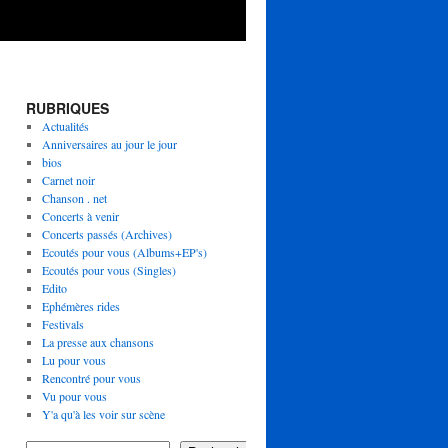
RUBRIQUES
Actualités
Anniversaires au jour le jour
bios
Carnet noir
Chanson . net
Concerts à venir
Concerts passés (Archives)
Ecoutés pour vous (Albums+EP's)
Ecoutés pour vous (Singles)
Edito
Ephémères rides
Festivals
La presse aux chansons
Lu pour vous
Rencontré pour vous
Vu pour vous
Y'a qu'à les voir sur scène