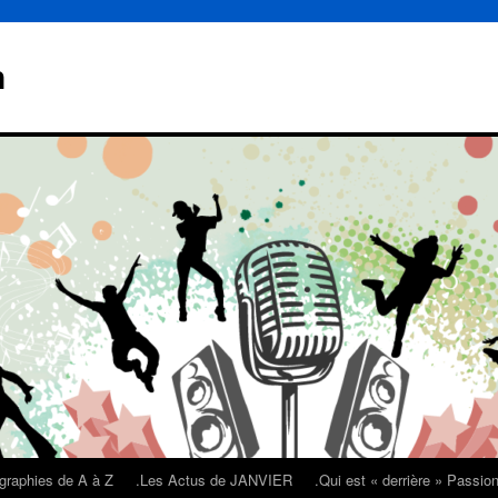
n
graphies de A à Z
.Les Actus de JANVIER
.Qui est « derrière » Passi