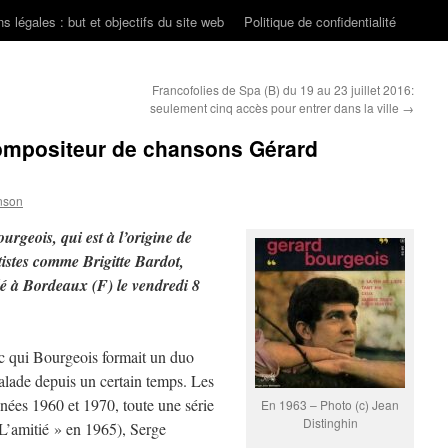
s légales : but et objectifs du site web
Politique de confidentialité
Francofolies de Spa (B) du 19 au 23 juillet 2016:
seulement cinq accès pour entrer dans la ville
→
compositeur de chansons Gérard
nson
rgeois, qui est à l’origine de
istes comme Brigitte Bardot,
dé à Bordeaux (F) le vendredi 8
c qui Bourgeois formait un duo
malade depuis un certain temps. Les
nées 1960 et 1970, toute une série
En 1963 – Photo (c) Jean
Distinghin
L’amitié » en 1965), Serge