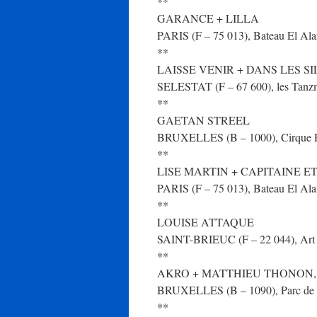
**
GARANCE + LILLA
PARIS (F – 75 013), Bateau El Alam
**
LAISSE VENIR + DANS LES 
SELESTAT (F – 67 600), les Tanzmat
**
GAETAN STREEL
BRUXELLES (B – 1000), Cirque Roy
**
LISE MARTIN + CAPITAINE ET
PARIS (F – 75 013), Bateau El Alam
**
LOUISE ATTAQUE
SAINT-BRIEUC (F – 22 044), Art Ro
**
AKRO + MATTHIEU THONON, e
BRUXELLES (B – 1090), Parc de la 
**