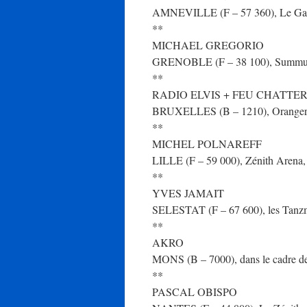
AMNEVILLE (F – 57 360), Le Galax
**
MICHAEL GREGORIO
GRENOBLE (F – 38 100), Summum, 
**
RADIO ELVIS + FEU CHATTE
BRUXELLES (B – 1210), Orangerie 
**
MICHEL POLNAREFF
LILLE (F – 59 000), Zénith Arena, à
**
YVES JAMAIT
SELESTAT (F – 67 600), les Tanzmat
**
AKRO
MONS (B – 7000), dans le cadre des 
**
PASCAL OBISPO