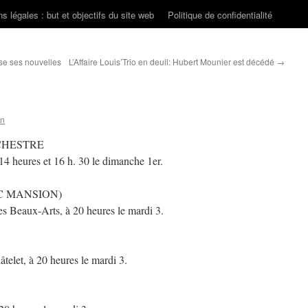
s légales : but et objectifs du site web
Politique de confidentialité
se ses nouvelles
L’Affaire Louis’Trio en deuil: Hubert Mounier est décédé
→
on
CHESTRE
 heures et 16 h. 30 le dimanche 1er.
LEC MANSION)
Beaux-Arts, à 20 heures le mardi 3.
elet, à 20 heures le mardi 3.