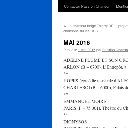
Contacter Passion Chanson
Mention
←
Le chanteur belge Thierry DELL propo
chansons sur clé USB
MAI 2016
Publié le
1 mai 2016
par
Passion Chans
ADELINE PLUME ET SON OR
ARLON (B – 6700), L’Entrepôt, à 14
**
HOPES (comédie musicale d’A
CHARLEROI (B – 6000), Palais des 
**
EMMANUEL MOIRE
PARIS (F – 75 001), Théâtre du Chât
**
DIONYSOS