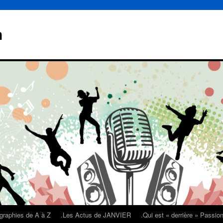
n
graphies de A à Z
.Les Actus de JANVIER
.Qui est « derrière » Passi