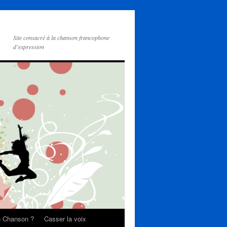
Site consacré à la chanson francophone
d’expression
on Chanson ?
Casser la voix