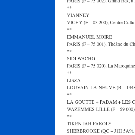
PARIS (F – 75 002), Grand Rex, à 2
**
VIANNEY
VICHY (F – 03 200), Centre Culture
**
EMMANUEL MOIRE
PARIS (F – 75 001), Théâtre du Chât
**
SIDI WACHO
PARIS (F – 75 020), La Maroquineri
**
LISZA
LOUVAIN-LA-NEUVE (B – 1348), Fe
**
LA GOUTTE + PADAM + LES
WAZEMMES-LILLE (F – 59 000), Mai
**
TIKEN JAH FAKOLY
SHERBROOKE (QC – J1H 5A9), Théâ