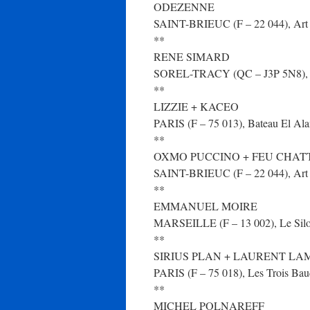
ODEZENNE
SAINT-BRIEUC (F – 22 044), Art R
**
RENE SIMARD
SOREL-TRACY (QC – J3P 5N8), Thé
**
LIZZIE + KACEO
PARIS (F – 75 013), Bateau El Alam
**
OXMO PUCCINO + FEU CHA
SAINT-BRIEUC (F – 22 044), Art 
**
EMMANUEL MOIRE
MARSEILLE (F – 13 002), Le Silo, 
**
SIRIUS PLAN + LAURENT L
PARIS (F – 75 018), Les Trois Baud
**
MICHEL POLNAREFF