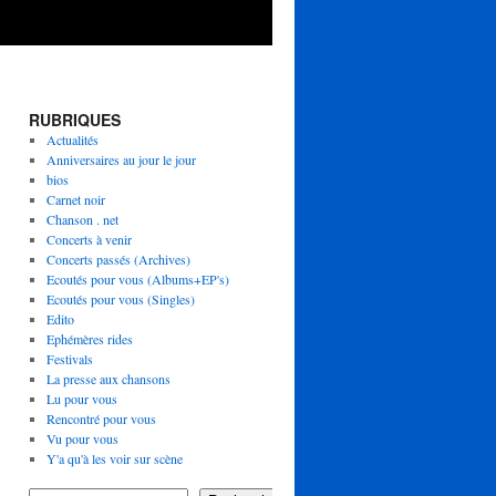
RUBRIQUES
Actualités
Anniversaires au jour le jour
bios
Carnet noir
Chanson . net
Concerts à venir
Concerts passés (Archives)
Ecoutés pour vous (Albums+EP's)
Ecoutés pour vous (Singles)
Edito
Ephémères rides
Festivals
La presse aux chansons
Lu pour vous
Rencontré pour vous
Vu pour vous
Y'a qu'à les voir sur scène