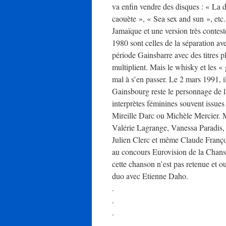
va enfin vendre des disques : « La d
caouète », « Sea sex and sun », etc
Jamaïque et une version très contes
1980 sont celles de la séparation av
période Gainsbarre avec des titres 
multiplient. Mais le whisky et les «
mal à s’en passer. Le 2 mars 1991, i
Gainsbourg reste le personnage de l
interprètes féminines souvent issue
Mireille Darc ou Michèle Mercier. Ma
Valérie Lagrange, Vanessa Paradis
Julien Clerc et même Claude François
au concours Eurovision de la Cha
cette chanson n’est pas retenue et ou
duo avec Etienne Daho.
.
.
.