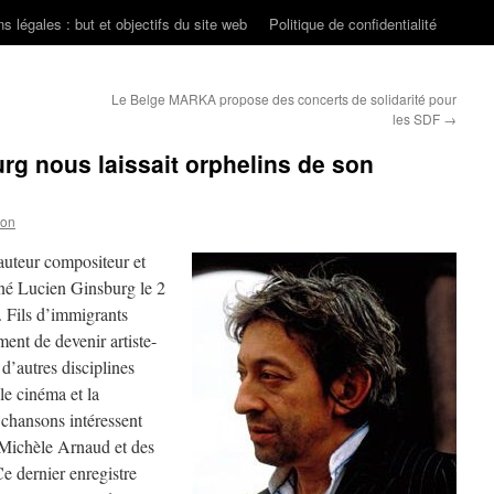
s légales : but et objectifs du site web
Politique de confidentialité
Le Belge MARKA propose des concerts de solidarité pour
les SDF
→
urg nous laissait orphelins de son
son
’auteur compositeur et
 né Lucien Ginsburg le 2
. Fils d’immigrants
ment de devenir artiste-
 d’autres disciplines
 le cinéma et la
s chansons intéressent
 Michèle Arnaud et des
 dernier enregistre