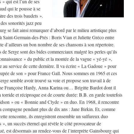
 » qui est l’un de ses
ud qui le pousse à se
tre des trois baudets ».
des sonorités jazz peu
rg se fait ainsi remarquer d’abord par le milieu artistique plus
s à Saint-Germain-des-Prés : Boris Vian et Juliette Gréco entre
oute d’ailleurs un bon nombre de ses chansons à son répertoire.
 de Serge sont des bides commerciaux malgré les perles qu’ils
onnaissance » du public et la montée de la vague « yé-yé »,
 au service de cette dernière. Il va écrire « La Gadoue » pour
poupée de son » pour France Gall. Nous sommes en 1965 et ces
rge semble avoir trouvé sa voie et propose son travail à de
me Françoise Hardy, Anna Karina ou… Brigitte Bardot dont il
torride et réciproque est de courte durée: B.B. en garde toutefois
son » ou « Bonnie and Clyde » en duo. En 1968, il rencontre
 sa compagne pendant plus de dix ans : Jane Birkin. Et, comme
ette rencontre, ils enregistrent ensemble un sulfureux duo
», un succès éternel qui révèle le côté provocateur de
qué, est désormais au rendez-vous de l’interprète Gainsbourg qui