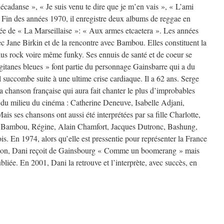
écadanse », « Je suis venu te dire que je m’en vais », « L’ami
. Fin des années 1970, il enregistre deux albums de reggae en
tée de « La Marseillaise »: « Aux armes etcaetera ». Les années
ec Jane Birkin et de la rencontre avec Bambou. Elles constituent la
plus rock voire même funky. Ses ennuis de santé et de coeur se
 gitanes bleues » font partie du personnage Gainsbarre qui a du
l succombe suite à une ultime crise cardiaque. Il a 62 ans. Serge
a chanson française qui aura fait chanter le plus d’improbables
s du milieu du cinéma : Catherine Deneuve, Isabelle Adjani,
is ses chansons ont aussi été interprétées par sa fille Charlotte,
, Bambou, Régine, Alain Chamfort, Jacques Dutronc, Bashung,
. En 1974, alors qu’elle est pressentie pour représenter la France
nson, Dani reçoit de Gainsbourg « Comme un boomerang » mais
bliée. En 2001, Dani la retrouve et l’interprète, avec succès, en