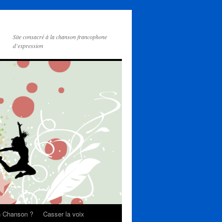
Site consacré à la chanson francophone
d’expression
on Chanson ?
Casser la voix