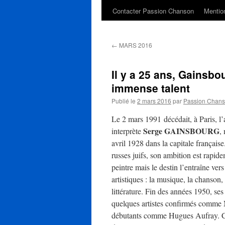
Contacter Passion Chanson
Mention
←
MARS 2016
Il y a 25 ans, Gainsbo
immense talent
Publié le
2 mars 2016
par
Passion Chan
Le 2 mars 1991 décédait, à Paris, l
Serge GAINSBOURG
interprète
,
avril 1928 dans la capitale française
russes juifs, son ambition est rapide
peintre mais le destin l’entraîne vers
artistiques : la musique, la chanson,
littérature. Fin des années 1950, se
quelques artistes confirmés comme
débutants comme Hugues Aufray. Ce