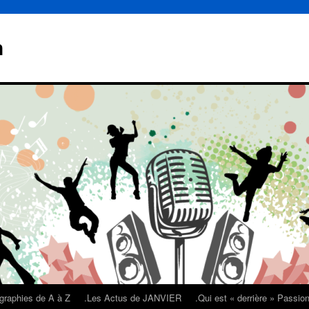
n
graphies de A à Z
.Les Actus de JANVIER
.Qui est « derrière » Passi