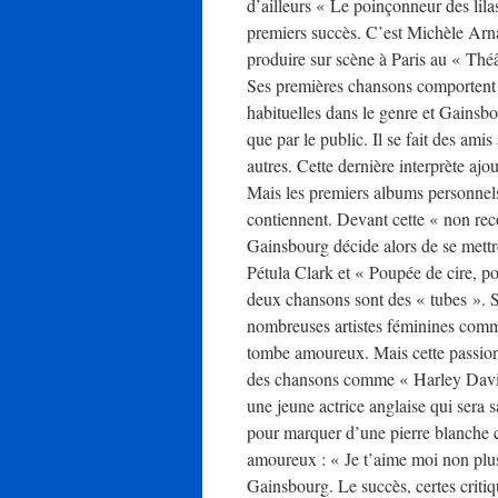
d’ailleurs « Le poinçonneur des lilas
premiers succès. C’est Michèle Arna
produire sur scène à Paris au « Théâ
Ses premières chansons comportent 
habituelles dans le genre et Gainsbou
que par le public. Il se fait des ami
autres. Cette dernière interprète aj
Mais les premiers albums personnels
contiennent. Devant cette « non rec
Gainsbourg décide alors de se mettre
Pétula Clark et « Poupée de cire, 
deux chansons sont des « tubes ». Se
nombreuses artistes féminines com
tombe amoureux. Mais cette passion 
des chansons comme « Harley David
une jeune actrice anglaise qui sera
pour marquer d’une pierre blanche c
amoureux : « Je t’aime moi non plus 
Gainsbourg. Le succès, certes criti