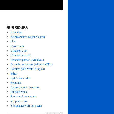
RUBRIQUES
Actualités
Anniversaires au jour le jour
bios
Carnet noir
Chanson . net
Concerts à venir
Concerts passés (Archives)
Ecoutés pour vous (Albums+EP's)
Ecoutés pour vous (Singles)
Edito
Ephémères rides
Festivals
La presse aux chansons
Lu pour vous
Rencontré pour vous
Vu pour vous
Y'a qu'à les voir sur scène