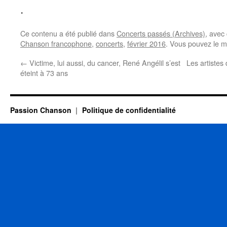
.
Ce contenu a été publié dans
Concerts passés (Archives)
, avec
Chanson francophone
,
concerts
,
février 2016
. Vous pouvez le m
←
Victime, lui aussi, du cancer, René Angélil s’est
Les artistes
éteint à 73 ans
Passion Chanson
Politique de confidentialité