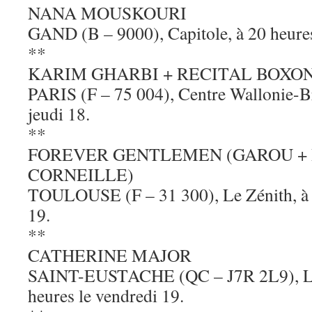
NANA MOUSKOURI
GAND (B – 9000), Capitole, à 20 heures
**
KARIM GHARBI + RECITAL BOXO
PARIS (F – 75 004), Centre Wallonie-Br
jeudi 18.
**
FOREVER GENTLEMEN (GAROU + 
CORNEILLE)
TOULOUSE (F – 31 300), Le Zénith, à 2
19.
**
CATHERINE MAJOR
SAINT-EUSTACHE (QC – J7R 2L9), La p
heures le vendredi 19.