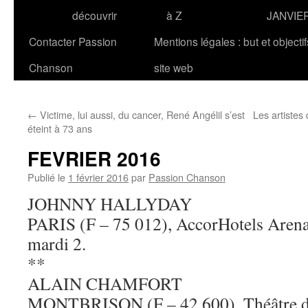
découvrir
à Z
JANVIE
Contacter Passion
Mentions légales : but et objecti
Chanson
site web
←
Victime, lui aussi, du cancer, René Angélil s’est
Les artistes
éteint à 73 ans
FEVRIER 2016
Publié le
1 février 2016
par
Passion Chanson
JOHNNY HALLYDAY
PARIS (F – 75 012), AccorHotels Arena 
mardi 2.
**
ALAIN CHAMFORT
MONTBRISON (F – 42 600), Théâtre des