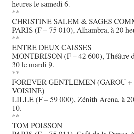
heures le samedi 6.
**
CHRISTINE SALEM & SAGES COM
PARIS (F – 75 010), Alhambra, à 20 heu
**
ENTRE DEUX CAISSES
MONTBRISON (F – 42 600), Théâtre des
30 le mardi 9.
**
FOREVER GENTLEMEN (GAROU + 
VOISINE)
LILLE (F – 59 000), Zénith Arena, à 20
10.
**
TOM POISSON
PARIS (F – 75 011), Café de la Danse, à 