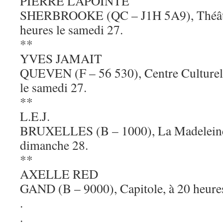
PIERRE LAPOINTE
SHERBROOKE (QC – J1H 5A9), Théâtr
heures le samedi 27.
**
YVES JAMAIT
QUEVEN (F – 56 530), Centre Culturel 
le samedi 27.
**
L.E.J.
BRUXELLES (B – 1000), La Madeleine,
dimanche 28.
**
AXELLE RED
GAND (B – 9000), Capitole, à 20 heure
.
.