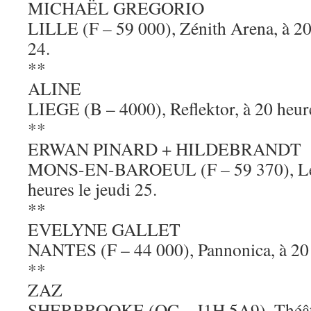
MICHAËL GREGORIO
LILLE (F – 59 000), Zénith Arena, à 20
24.
**
ALINE
LIEGE (B – 4000), Reflektor, à 20 heure
**
ERWAN PINARD + HILDEBRANDT
MONS-EN-BAROEUL (F – 59 370), Le T
heures le jeudi 25.
**
EVELYNE GALLET
NANTES (F – 44 000), Pannonica, à 20 h
**
ZAZ
SHERBROOKE (QC – J1H 5A9), Théâtr