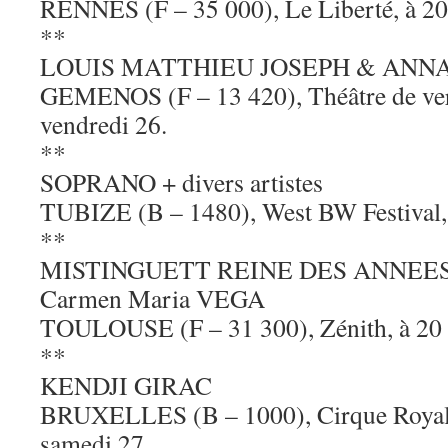
RENNES (F – 35 000), Le Liberté, à 20 
**
LOUIS MATTHIEU JOSEPH & ANN
GEMENOS (F – 13 420), Théâtre de verd
vendredi 26.
**
SOPRANO + divers artistes
TUBIZE (B – 1480), West BW Festival, 
**
MISTINGUETT REINE DES ANNEES
Carmen Maria VEGA
TOULOUSE (F – 31 300), Zénith, à 20 h
**
KENDJI GIRAC
BRUXELLES (B – 1000), Cirque Royal, 
samedi 27.