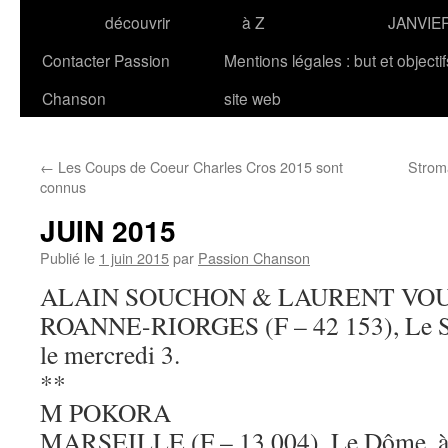
découvrir
à Z
JANVIE
Contacter Passion
Mentions légales : but et objecti
Chanson
site web
←
Les Coups de Coeur Charles Cros 2015 sont
Stroma
connus
JUIN 2015
Publié le
1 juin 2015
par
Passion Chanson
ALAIN SOUCHON & LAURENT VO
ROANNE-RIORGES (F – 42 153), Le Sca
le mercredi 3.
**
M POKORA
MARSEILLE (F – 13 004), Le Dôme, à 2