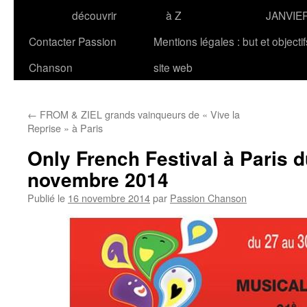
découvrir
à Z
JANVIE
Contacter Passion
Mentions légales : but et objecti
Chanson
site web
←
FROM & ZIEL grands vainqueurs de « Vive la
Reprise » à Paris
Only French Festival à Paris d
novembre 2014
Publié le
16 novembre 2014
par
Passion Chanson