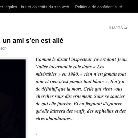
s légales : but et objectifs du site web
Politique de confidentialité
13 MARS
→
 un ami s’en est allé
nson
Comme le disait l’inspecteur Javert dont Jean
Vallée incarnait le rôle dans « Les
misérables » en 1980, « rien n’est jamais tout
noir et rien n’est jamais tout blanc ». Il n’y a
de définitif que la mort. Celle qui vient vous
chercher sans discernement. Sans se soucier
de qui elle fauche. Et en feignant d’ignorer
qu’elle laissera des veufs, des orphelins et des
êtres abandonnés.
.