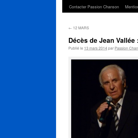
Contacter Passion Chanson
Mention
←
12 MARS
Décès de Jean Vallée :
Publié le
13 mars 2014
par
Passion Cha