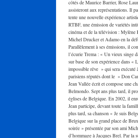
côtés de Maurice Barrier, Rose Lau
assisteront aux représentations. Il 
tente une nouvelle expérience artist
RTBF, une émission de variétés intit
cinéma et de la télévision : Mylène 
Michel Drucker et Adamo en la défu
Parallèlement à ses émissions, il co
l’écurie Trema : « Un vieux singe da
sur base de son expérience dans « L
impossible rêve » qui sera exécuté à
parisiens réputés dont le » Don Ca
Jean Vallée écrit et compose une ch
Belmondo. Sept ans plus tard, il pr
églises de Belgique. En 2002, il en
Jean participe, devant toute la fami
plus tard, sa chanson « Je suis Belg
Belgique sur la grand place de Bruxe
soirée » présentée par son ami Mich
d’hommage à Jacques Brel. Par la sui