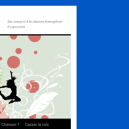
Site consacré à la chanson francophone
d’expression
on Chanson ?
Casser la voix