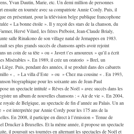
rens, Yvan Dautin, Marie, etc. Un demi million de personnes
part ensuite en tournée avec sa compatriote Annie Cordy. Puis, il
ique en présentant, pour la télévision belge publique francophone
ulée « La bonne étoile ». Il y reçoit des stars de la chanson, du
Farmer, Hervé Vilard, les frères Préboist, Jean-Claude Brialy,
nte salle Rinakono de son village natal de Jemappes en 1983.
nnaît ses plus grands succès de chansons après avoir rejoint
ns un coin de sa tête » ou « Javert t’es amoureux » qu’il a écrit
es Misérables ». En 1989, il crée un oratorio » Brel, un
 Liège. Puis, pendant des années, il se produit dans des cabarets
millo « , » La villa d’Este » ou » Chez ma cousine « . En 1993,
anson biographique pour les soixante ans de Jean-Paul
opose un spectacle intitulé « Rêves de Noël » avec succès dans les
registre un album de nouvelles chansons : « Air de vie ». En 2004,
lle royale de Belgique, au spectacle de fin d’année au Palais. Un an
e » est interprétée par Annie Cordy pour les 175 ans de la
lles. En 2008, il participe en direct à l’émission « Tenue de
el Drucker à Bruxelles. Et la même année, il propose un spectacle
te, il poursuit ses tournées en alternant les spectacles de Noël et