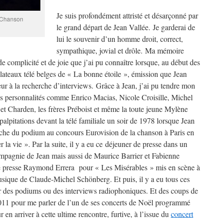
Je suis profondément attristé et désarçonné par
n Chanson
le grand départ de Jean Vallée. Je garderai de
lui le souvenir d’un homme droit, correct,
sympathique, jovial et drôle. Ma mémoire
 complicité et de joie que j’ai pu connaître lorsque, au début des
plateaux télé belges de « La bonne étoile », émission que Jean
eur à la recherche d’interviews. Grâce à Jean, j’ai pu tendre mon
 des personnalités comme Enrico Macias, Nicole Croisille, Michel
et Charden, les frères Préboist et même la toute jeune Mylène
 palpitations devant la télé familiale un soir de 1978 lorsque Jean
rche du podium au concours Eurovision de la chanson à Paris en
r la vie ». Par la suite, il y a eu ce déjeuner de presse dans un
ompagnie de Jean mais aussi de Maurice Barrier et Fabienne
 presse Raymond Errera pour « Les Misérables » mis en scène à
sique de Claude-Michel Schönberg. Et puis, il y a eu tous ces
ur des podiums ou des interviews radiophoniques. Et des coups de
2011 pour me parler de l’un de ses concerts de Noël programmé
 en arriver à cette ultime rencontre, furtive, à l’issue du
concert