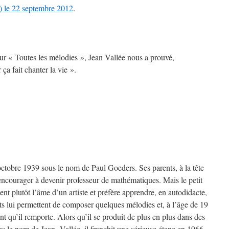
B) le 22 septembre 2012
.
r « Toutes les mélodies », Jean Vallée nous a prouvé,
a fait chanter la vie ».
 octobre 1939 sous le nom de Paul Goeders. Ses parents, à la tête
’encourager à devenir professeur de mathématiques. Mais le petit
 sent plutôt l’âme d’un artiste et préfère apprendre, en autodidacte,
nts lui permettent de composer quelques mélodies et, à l’âge de 19
ant qu’il remporte. Alors qu’il se produit de plus en plus dans des
sous le nom de Jean Vallée, il franchit une sérieuse étape en 1966