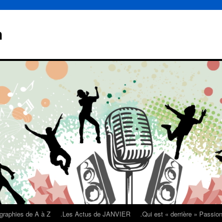
n
graphies de A à Z
.Les Actus de JANVIER
.Qui est « derrière » Passi