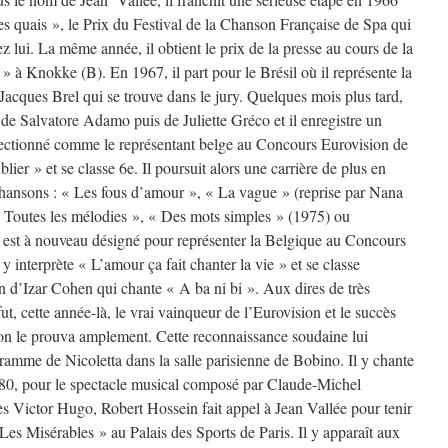
es quais », le Prix du Festival de la Chanson Française de Spa qui
z lui. La même année, il obtient le prix de la presse au cours de la
 à Knokke (B). En 1967, il part pour le Brésil où il représente la
Jacques Brel qui se trouve dans le jury. Quelques mois plus tard,
e de Salvatore Adamo puis de Juliette Gréco et il enregistre un
électionné comme le représentant belge au Concours Eurovision de
lier » et se classe 6e. Il poursuit alors une carrière de plus en
chansons : « Les fous d’amour », « La vague » (reprise par Nana
 Toutes les mélodies », « Des mots simples » (1975) ou
l est à nouveau désigné pour représenter la Belgique au Concours
y interprète « L’amour ça fait chanter la vie » et se classe
n d’Izar Cohen qui chante « A ba ni bi ». Aux dires de très
t, cette année-là, le vrai vainqueur de l’Eurovision et le succès
son le prouva amplement. Cette reconnaissance soudaine lui
ramme de Nicoletta dans la salle parisienne de Bobino. Il y chante
80, pour le spectacle musical composé par Claude-Michel
s Victor Hugo, Robert Hossein fait appel à Jean Vallée pour tenir
 Les Misérables » au Palais des Sports de Paris. Il y apparaît aux