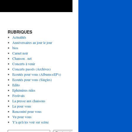
RUBRIQUES
Actualités
Anniversaires au jour le jour
bios
Carnet noir
Chanson . net
Concerts à venir
Concerts passés (Archives)
Ecoutés pour vous (Albums+EP's)
Ecoutés pour vous (Singles)
Edito
Ephémères rides
Festivals
La presse aux chansons
Lu pour vous
Rencontré pour vous
Vu pour vous
Y'a qu'à les voir sur scène