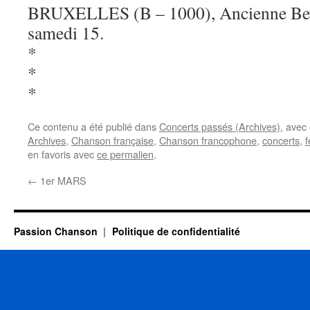
BRUXELLES (B – 1000), Ancienne Belg
samedi 15.
*
*
*
Ce contenu a été publié dans
Concerts passés (Archives)
, avec
Archives
,
Chanson française
,
Chanson francophone
,
concerts
,
f
en favoris avec
ce permalien
.
←
1er MARS
Passion Chanson
Politique de confidentialité