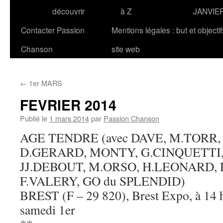
découvrir
à Z
JANVIE
Contacter Passion
Mentions légales : but et objecti
Chanson
site web
←
1er MARS
FEVRIER 2014
Publié le
1 mars 2014
par
Passion Chanson
AGE TENDRE (avec DAVE, M.TORR,
D.GERARD, MONTY, G.CINQUETTI,
JJ.DEBOUT, M.ORSO, H.LEONARD, 
F.VALERY, GO du SPLENDID)
BREST (F – 29 820), Brest Expo, à 14 h.
samedi 1er