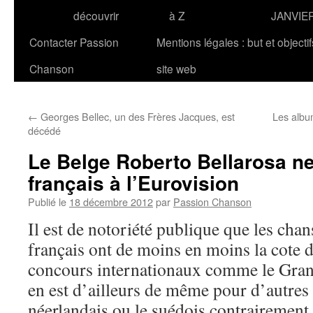
découvrir
à Z
JANVIE
Contacter Passion
Mentions légales : but et objecti
Chanson
site web
←
Georges Bellec, un des Frères Jacques, est
Les albu
décédé
Le Belge Roberto Bellarosa n
français à l’Eurovision
Publié le
18 décembre 2012
par
Passion Chanson
Il est de notoriété publique que les chan
français ont de moins en moins la cote 
concours internationaux comme le Gran
en est d’ailleurs de même pour d’autre
néerlandais ou le suédois contrairement à