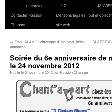
découvrir
à Z
JANVIE
Contacter Passion
Mentions légales : but et objecti
Chanson
site web
←
Frank ALAMO : chronique d’une mort, hélas,
SUAREZ (B) 
annoncée
Soirée du 6e anniversaire de 
le 24 novembre 2012
Publié le
5 novembre 2012
par
Passion Chanson