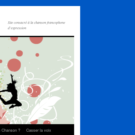
Site consacré à la chanson francophone
d’expression
on Chanson ?
Casser la voix