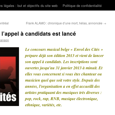
s légales : but et objectifs du site web
Politique de confidentialité
ntréal
Frank ALAMO : chronique d’une mort, hélas, annoncée
→
 l’appel à candidats est lancé
hanson
Le concours musical belge « Envol des Cités »
prépare déjà son édition 2013 et vient de lancer
son appel à candidats. Les inscriptions sont
ouvertes jusqu’au 31 janvier 2013 à minuit. Et
elles vous concernent si vous êtes chanteur ou
musicien quel que soit votre style. Depuis des
années, l’organisation a en effet accueilli des
artistes pratiquant des musiques très diverses :
pop, rock, rap, RNB, musique électronique,
ethnique, variétés, etc.