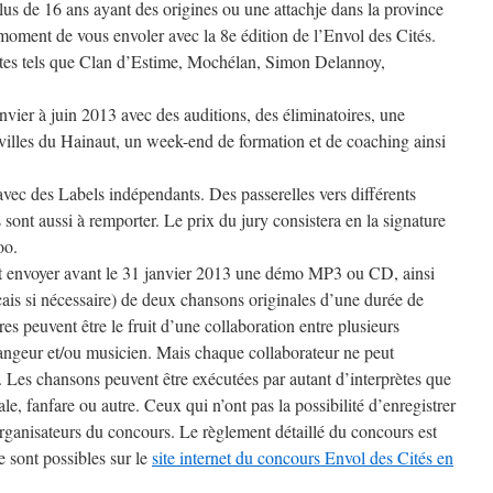
lus de 16 ans ayant des origines ou une attachje dans la province
 moment de vous envoler avec la 8e édition de l’Envol des Cités.
istes tels que Clan d’Estime, Mochélan, Simon Delannoy,
nvier à juin 2013 avec des auditions, des éliminatoires, une
villes du Hainaut, un week-end de formation et de coaching ainsi
avec des Labels indépendants. Des passerelles vers différents
s sont aussi à remporter. Le prix du jury consistera en la signature
oo.
ent envoyer avant le 31 janvier 2013 une démo MP3 ou CD, ainsi
ançais si nécessaire) de deux chansons originales d’une durée de
 peuvent être le fruit d’une collaboration entre plusieurs
rangeur et/ou musicien. Mais chaque collaborateur ne peut
n. Les chansons peuvent être exécutées par autant d’interprètes que
ale, fanfare ou autre. Ceux qui n’ont pas la possibilité d’enregistrer
organisateurs du concours. Le règlement détaillé du concours est
ne sont possibles sur le
site internet du concours Envol des Cités en