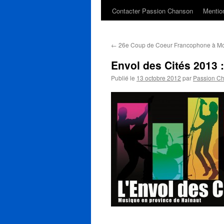
Contacter Passion Chanson
Mention
←
26e Coup de Coeur Francophone à Mo
Envol des Cités 2013 :
Publié le
13 octobre 2012
par
Passion C