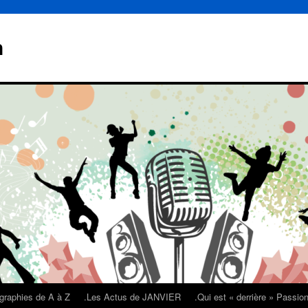
n
graphies de A à Z
.Les Actus de JANVIER
.Qui est « derrière » Passi