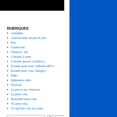
RUBRIQUES
Actualités
Anniversaires au jour le jour
bios
Carnet noir
Chanson . net
Concerts à venir
Concerts passés (Archives)
Ecoutés pour vous (Albums+EP's)
Ecoutés pour vous (Singles)
Edito
Ephémères rides
Festivals
La presse aux chansons
Lu pour vous
Rencontré pour vous
Vu pour vous
Y'a qu'à les voir sur scène