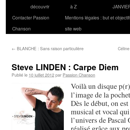
découvrir
à Z
JANVIE
Contacter Passion
Mentions légales : but et objecti
Chanson
site web
←
BLANCHE : Sans raison particulière
Céline
Steve LINDEN : Carpe Diem
Publié le
10 juillet 2012
par
Passion Chanson
Voilà un disque p(r)
l’image de la pochett
Dès le début, on est
musical et vocal qui
l’univers de Pascal
réalisé grâce aux pr