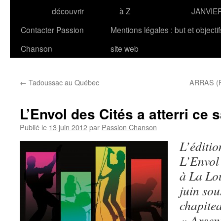
découvrir
à Z
JANVIE
Contacter Passion
Mentions légales : but et objecti
Chanson
site web
←
Tadoussac au Québec
ARRAS (F)
L’Envol des Cités a atterri ce 
Publié le
13 juin 2012
par
Passion Chanson
L’éditi
L’Envol 
à La Lo
juin sou
chapitea
« Arsen