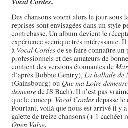
.
Vocal Cordes
Des chansons voient alors le jour sous l
reprises sont envisagées dans un style 
contrebasse. Un album devient le récepta
expérience scénique très intéressante. I
à
Vocal Cordes
de se faire connaître un 
professionnels et des amateurs de bonn
contient des versions étonnantes de
Mar
d’après Bobbie Gentry),
La ballade de
(Gainsbourg) ou
Que ma Loire demeure
demeure
de JS Bach). Il n’est pas vraim
que le concept
Vocal Cordes
dépasse le 
Pourtant, voilà que nous est arrivé il y 
galette de treize chansons (+ 1 cachée) ré
Open Valse
.