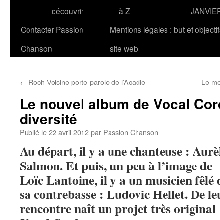
découvrir
à Z
JANVIE
Contacter Passion
Mentions légales : but et objecti
Chanson
site web
←
Roch Voisine porte-parole de l’Acadie
Le mo
Le nouvel album de Vocal Cor
diversité
Publié le
22 avril 2012
par
Passion Chanson
Au départ, il y a une chanteuse : Aurè
Salmon. Et puis, un peu à l’image de
Loïc Lantoine, il y a un musicien fêlé 
sa contrebasse : Ludovic Hellet. De le
rencontre naît un projet très original 