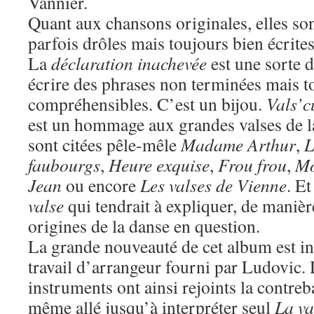
Vannier.
Quant aux chansons originales, elles son
parfois drôles mais toujours bien écrite
La
déclaration inachevée
est une sorte d
écrire des phrases non terminées mais t
compréhensibles. C’est un bijou.
Vals’c
est un hommage aux grandes valses de l
sont citées pêle-mêle
Madame Arthur
,
L
faubourgs
,
Heure exquise
,
Frou frou
,
Mo
Jean
ou encore
Les valses de Vienne
. Et
valse
qui tendrait à expliquer, de manière
origines de la danse en question.
La grande nouveauté de cet album est i
travail d’arrangeur fourni par Ludovic
instruments ont ainsi rejoints la contreb
même allé jusqu’à interpréter seul
La va