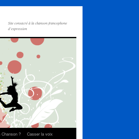
Site consacré à la chanson francophone
d’expression
on Chanson ?
Casser la voix