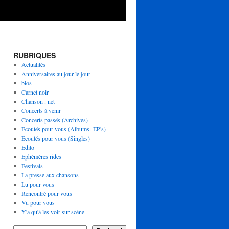
RUBRIQUES
Actualités
Anniversaires au jour le jour
bios
Carnet noir
Chanson . net
Concerts à venir
Concerts passés (Archives)
Ecoutés pour vous (Albums+EP's)
Ecoutés pour vous (Singles)
Edito
Ephémères rides
Festivals
La presse aux chansons
Lu pour vous
Rencontré pour vous
Vu pour vous
Y'a qu'à les voir sur scène