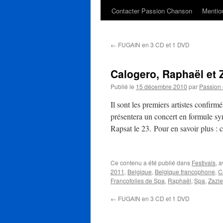
Contacter Passion Chanson
Mention
←
FUGAIN en 3 CD et 1 DVD
Calogero, Raphaël et 
Publié le
15 décembre 2010
par
Passion
Il sont les premiers artistes confir
présentera un concert en formule sym
Rapsat le 23. Pour en savoir plus : 
Ce contenu a été publié dans
Festivals
, 
2011
,
Belgique
,
Belgique francophone
,
C
Francofolies de Spa
,
Raphaël
,
Spa
,
Zazie
←
FUGAIN en 3 CD et 1 DVD