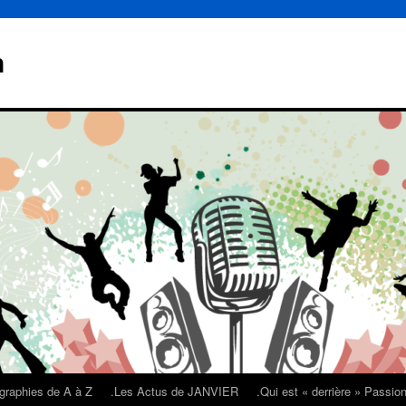
n
graphies de A à Z
.Les Actus de JANVIER
.Qui est « derrière » Passi