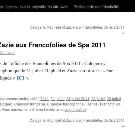
s légales : but et objectifs du site web
Politique de confidentialité
Calogero, Raphaël et Zazie aux Francofolies de Spa 2011
→
Zazie aux Francofolies de Spa 2011
 Chanson
més de l’affiche des Francofolies de Spa 2011 : Calogero y
phonique le 21 juillet. Raphaël et Zazie seront sur la scène
ICI
cliquez <
>.
avec comme mot(s)-clé(s)
2011
,
21 juillet
,
21 juillet 2011
,
23 juillet
,
23 juillet
alogero
,
Chanson française
,
Chanson francophone
,
Festival
,
Francofolies
,
. Vous pouvez le mettre en favoris avec
ce permalien
.
Calogero, Raphaël et Zazie aux Francofolies de Spa 2011
→